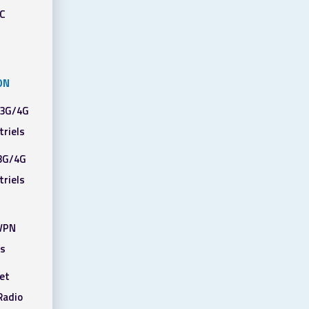
PC
ON
 3G/4G
triels
3G/4G
triels
/VPN
ls
et
adio