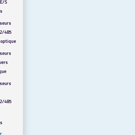
’E/S
ls
sseurs
2/485
e optique
sseurs
vers
ique
sseurs
2/485
ls
T