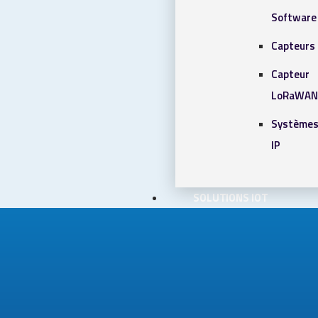
Software
Capteurs 
Capteur
LoRaWAN
Systèmes
IP
SOLUTIONS IOT
BLOG
CONTACT
CONTACT
Chercher
0 article