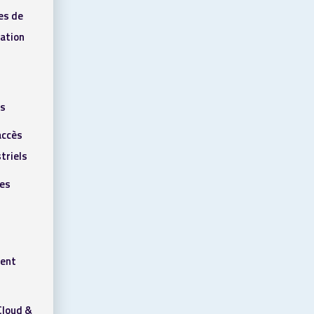
es de
ation
ls
accès
triels
res
ent
Cloud &