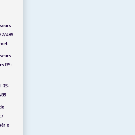
sseurs
22/485
rnet
sseurs
rs RS-
I RS-
485
de
 /
série