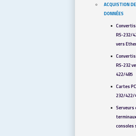
ACQUISTION DE
DONNÉES
Converti
RS-232/4
vers Ethe
Converti
RS-232 ve
422/485
Cartes PC
232/422/
Serveurs 
terminaux
consoles 