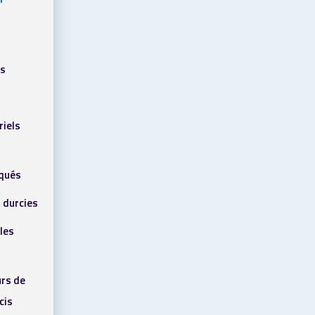
ls
riels
qués
 durcies
les
rs de
cis