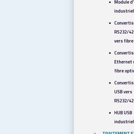
Module d
industrie
Converti
RS232/42
vers fibr
Converti
Ethernet 
fibre opt
Converti
USB vers
RS232/42
HUB USB
industrie
TRAITEMENT E