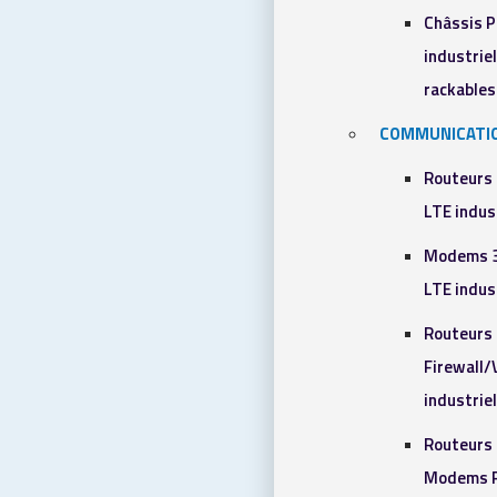
Châssis 
industriel
rackables​
COMMUNICATI
Routeurs
LTE indus
Modems 
LTE indus
Routeurs
Firewall
industrie
Routeurs 
Modems R