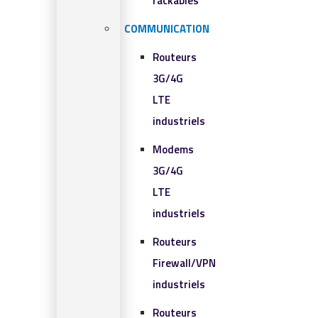
rackables​
COMMUNICATION
Routeurs
3G/4G
LTE
industriels
Modems
3G/4G
LTE
industriels
Routeurs
Firewall/VPN
industriels
Routeurs