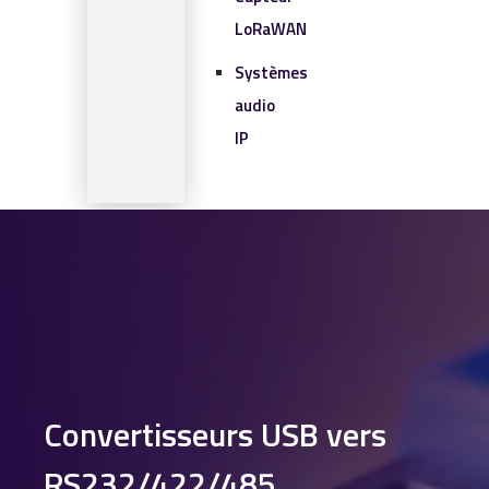
LoRaWAN
Systèmes
audio
IP
SOLUTIONS IOT
BLOG
CONTACT
CONTACT
0 article
Convertisseurs USB vers
RS232/422/485