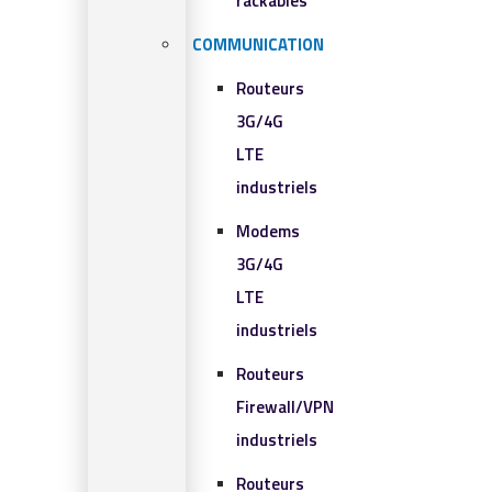
rackables​
COMMUNICATION
Routeurs
3G/4G
LTE
industriels
Modems
3G/4G
LTE
industriels
Routeurs
Firewall/VPN
industriels
Routeurs