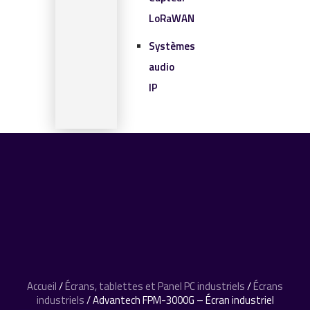
LoRaWAN
Systèmes
audio
IP
SOLUTIONS IOT
BLOG
CONTACT
CONTACT
0 article
Accueil
/
Écrans, tablettes et Panel PC industriels
/
Écrans
industriels
/ Advantech FPM-3000G – Écran industriel