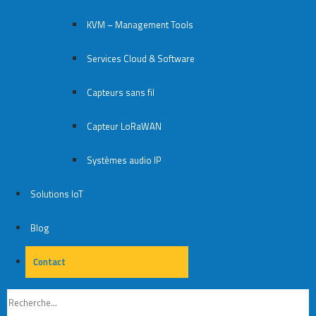
KVM – Management Tools
Services Cloud & Software
Capteurs sans fil
Capteur LoRaWAN
Systèmes audio IP
Solutions IoT
Blog
Contact
Contact