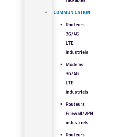
rackables​
COMMUNICATION
Routeurs
3G/4G
LTE
industriels
Modems
3G/4G
LTE
industriels
Routeurs
Firewall/VPN
industriels
Routeurs