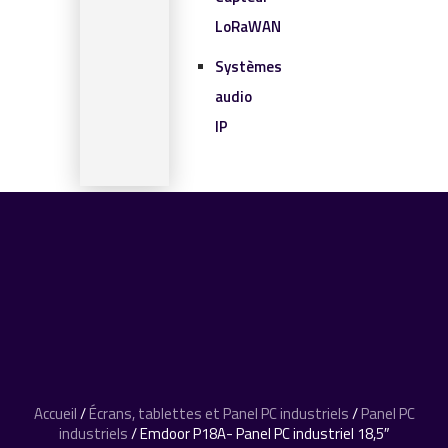
LoRaWAN
Systèmes
audio
IP
SOLUTIONS IOT
BLOG
CONTACT
CONTACT
0 article
Accueil
/
Écrans, tablettes et Panel PC industriels
/
Panel PC
industriels
/ Emdoor P18A- Panel PC industriel 18,5″