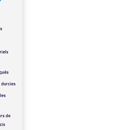
ls
riels
qués
 durcies
les
rs de
cis