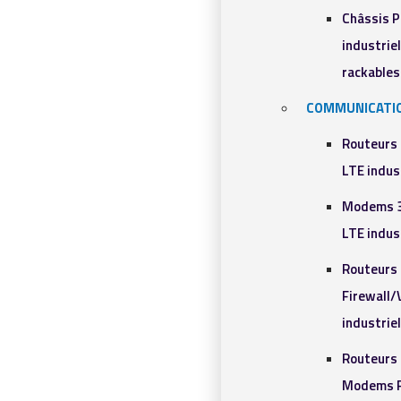
Châssis 
industriel
rackables​
COMMUNICATI
Routeurs
LTE indus
Modems 
LTE indus
Routeurs
Firewall
industrie
Routeurs 
Modems R