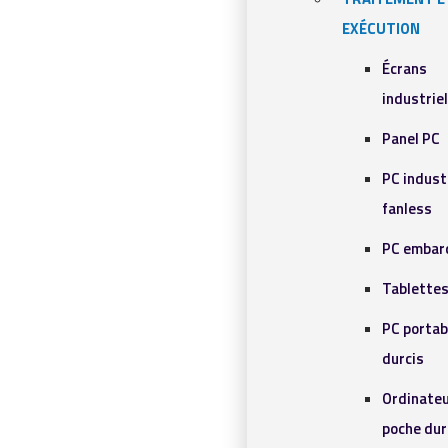
EXÉCUTION
Écrans
industrie
Panel PC
PC indust
fanless
PC embar
Tablettes
PC portab
durcis
Ordinateu
poche dur