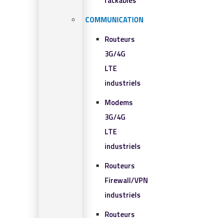
rackables​
COMMUNICATION
Routeurs
3G/4G
LTE
industriels
Modems
3G/4G
LTE
industriels
Routeurs
Firewall/VPN
industriels
Routeurs