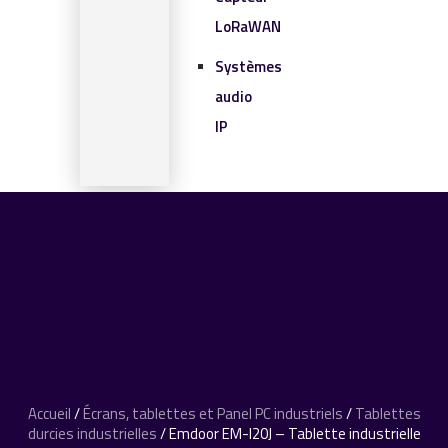
LoRaWAN
Systèmes
audio
IP
SOLUTIONS IOT
BLOG
CONTACT
CONTACT
0 article
Accueil
/
Écrans, tablettes et Panel PC industriels
/
Tablettes
durcies industrielles
/ Emdoor EM-I20J – Tablette industrielle