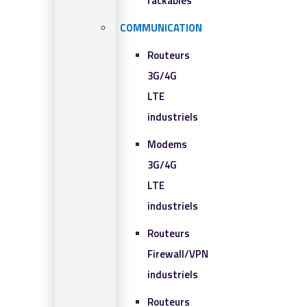
rackables​
COMMUNICATION
Routeurs
3G/4G
LTE
industriels
Modems
3G/4G
LTE
industriels
Routeurs
Firewall/VPN
industriels
Routeurs