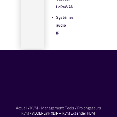
LoRaWAN
Systèmes
audio
IP
SOLUTIONS IOT
BLOG
CONTACT
CONTACT
0 article
Accueil
/
KVM - Management Tools
/
Prolongateurs
KVM
/ ADDERLink XDIP – KVM Extender HDMI