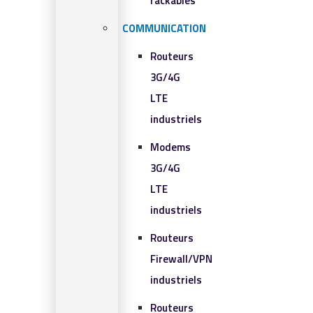
rackables​
COMMUNICATION
Routeurs
3G/4G
LTE
industriels
Modems
3G/4G
LTE
industriels
Routeurs
Firewall/VPN
industriels
Routeurs