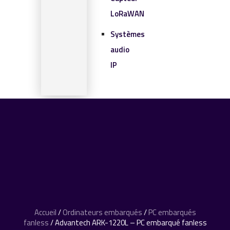
LoRaWAN
Systèmes
audio
IP
SOLUTIONS IOT
BLOG
CONTACT
CONTACT
0 article
Accueil
/
Ordinateurs embarqués
/
PC embarqués
fanless
/ Advantech ARK-1220L – PC embarqué fanless