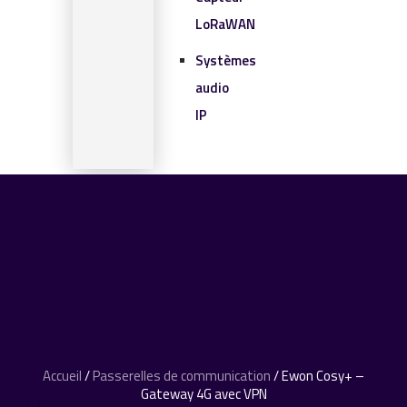
LoRaWAN
Systèmes
audio
IP
SOLUTIONS IOT
BLOG
CONTACT
CONTACT
0 article
Accueil
/
Passerelles de communication
/ Ewon Cosy+ –
Gateway 4G avec VPN