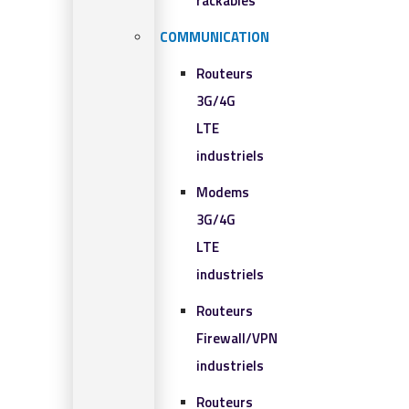
rackables​
COMMUNICATION
Routeurs
3G/4G
LTE
industriels
Modems
3G/4G
LTE
industriels
Routeurs
Firewall/VPN
industriels
Routeurs