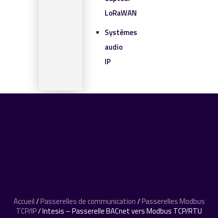
LoRaWAN
Systèmes
audio
IP
SOLUTIONS IOT
BLOG
CONTACT
CONTACT
0 article
Accueil
/
Passerelles de communication
/
Passerelles Modbus
TCP/IP
/ Intesis – Passerelle BACnet vers Modbus TCP/RTU