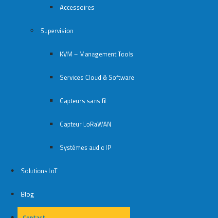
Accessoires
Supervision
KVM – Management Tools
Services Cloud & Software
Capteurs sans fil
Capteur LoRaWAN
Systèmes audio IP
Solutions IoT
Blog
Contact
Contact