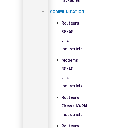
rackables​
COMMUNICATION
Routeurs
3G/4G
LTE
industriels
Modems
3G/4G
LTE
industriels
Routeurs
Firewall/VPN
industriels
Routeurs