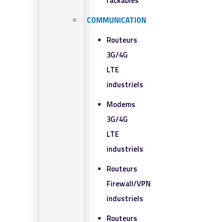
rackables​
COMMUNICATION
Routeurs
3G/4G
LTE
industriels
Modems
3G/4G
LTE
industriels
Routeurs
Firewall/VPN
industriels
Routeurs