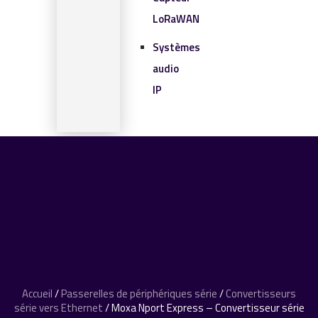
LoRaWAN
Systèmes
audio
IP
SOLUTIONS IOT
BLOG
CONTACT
CONTACT
0 article
Accueil
/
Passerelles de périphériques série
/
Convertisseurs
série vers Ethernet
/ Moxa Nport Express – Convertisseur série