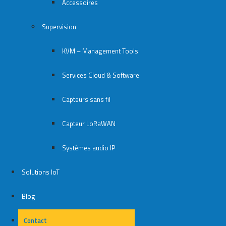
Accessoires
Supervision
KVM – Management Tools
Services Cloud & Software
Capteurs sans fil
Capteur LoRaWAN
Systèmes audio IP
Solutions IoT
Blog
Contact
Contact