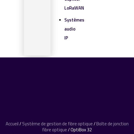
LoRaWAN
Systèmes
audio
IP
SOLUTIONS IOT
BLOG
CONTACT
CONTACT
0 article
Accueil
/
Système de gestion de fibre optique
/
Boîte de jonction
fibre optique
/ OptiBox 32