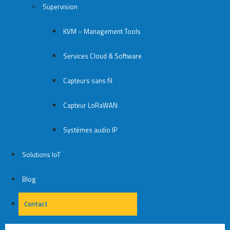
Supervision
KVM – Management Tools
Services Cloud & Software
Capteurs sans fil
Capteur LoRaWAN
Systèmes audio IP
Solutions IoT
Blog
Contact
Contact