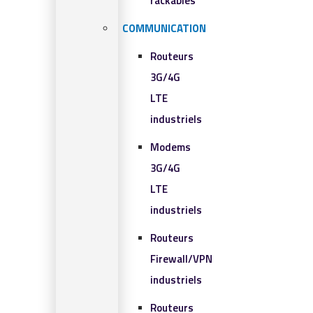
rackables​
COMMUNICATION
Routeurs
3G/4G
LTE
industriels
Modems
3G/4G
LTE
industriels
Routeurs
Firewall/VPN
industriels
Routeurs