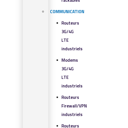
rackables​
COMMUNICATION
Routeurs
3G/4G
LTE
industriels
Modems
3G/4G
LTE
industriels
Routeurs
Firewall/VPN
industriels
Routeurs