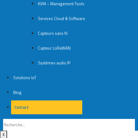
KVM – Management Tools
Services Cloud & Software
Capteurs sans fil
Capteur LoRaWAN
Systèmes audio IP
Solutions IoT
Blog
Contact
Contact
X