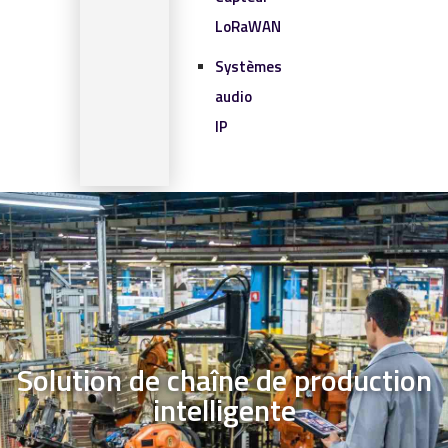
LoRaWAN
Systèmes
audio
IP
SOLUTIONS IOT
BLOG
CONTACT
CONTACT
0 article
Solution de chaîne de production
intelligente