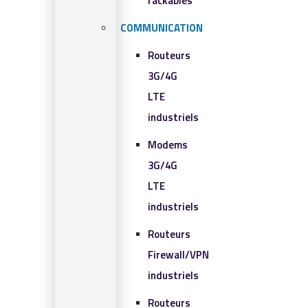
rackables​
COMMUNICATION
Routeurs
3G/4G
LTE
industriels
Modems
3G/4G
LTE
industriels
Routeurs
Firewall/VPN
industriels
Routeurs