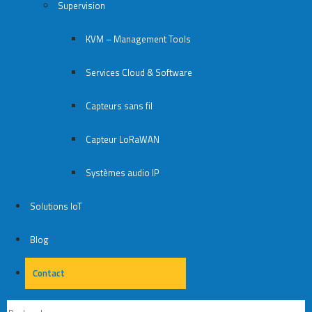
Supervision
KVM – Management Tools
Services Cloud & Software
Capteurs sans fil
Capteur LoRaWAN
Systèmes audio IP
Solutions IoT
Blog
Contact
Contact