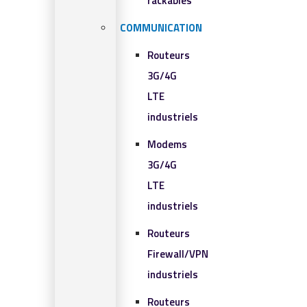
rackables​
COMMUNICATION
Routeurs
3G/4G
LTE
industriels
Modems
3G/4G
LTE
industriels
Routeurs
Firewall/VPN
industriels
Routeurs