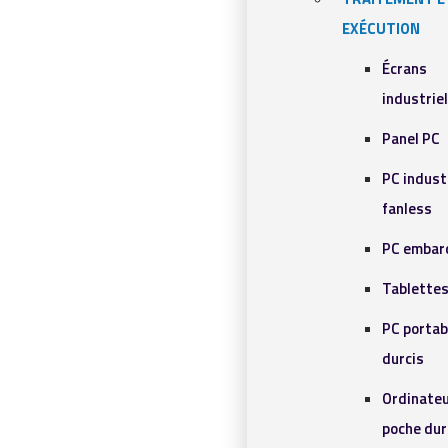
EXÉCUTION
Écrans
industrie
Panel PC
PC indust
fanless
PC embar
Tablettes
PC portab
durcis
Ordinateu
poche dur