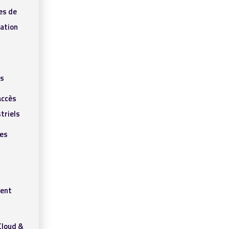
es de
ation
ls
accès
triels
res
ent
Cloud &