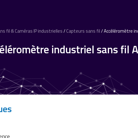
s fil & Caméras IP industrielles
/
Capteurs sans fil
/ Accéléromètre ind
éléromètre industriel sans fil 
ues
uence