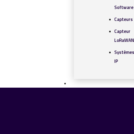
Software
Capteurs 
Capteur
LoRaWAN
Systèmes
IP
SOLUTIONS IOT
BLOG
CONTACT
CONTACT
Chercher
0 article