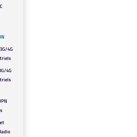
PC
ON
 3G/4G
triels
3G/4G
triels
/VPN
ls
et
adio