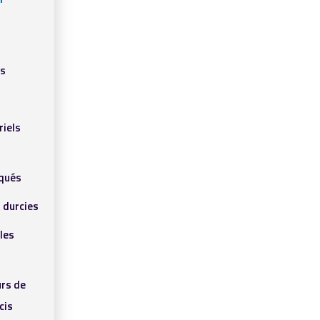
ls
riels
qués
 durcies
les
rs de
cis