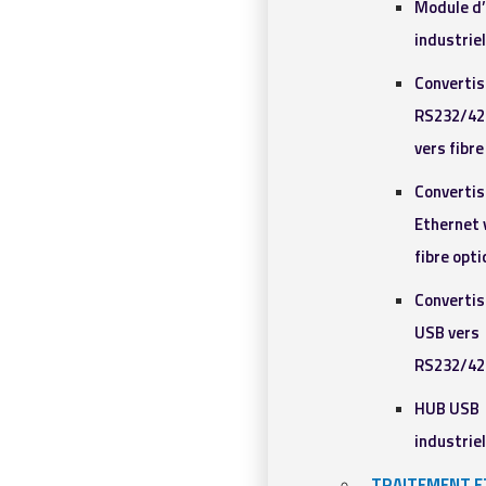
Module d
industrie
Converti
RS232/42
vers fibr
Converti
Ethernet 
fibre opt
Converti
USB vers
RS232/42
HUB USB
industrie
TRAITEMENT E