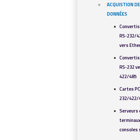
ACQUISTION DE
DONNÉES
Converti
RS-232/4
vers Ethe
Converti
RS-232 ve
422/485
Cartes PC
232/422/
Serveurs 
terminaux
consoles 