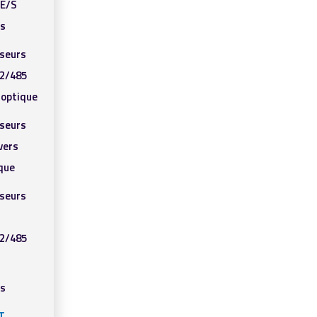
’E/S
ls
sseurs
2/485
e optique
sseurs
vers
ique
sseurs
2/485
ls
T