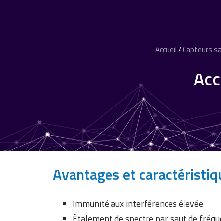
Accueil
/
Capteurs san
Acc
Avantages et caractéristiq
Immunité aux interférences élevée
Étalement de spectre par saut de fréq