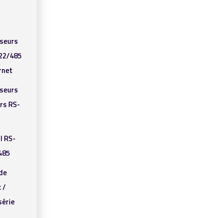
sseurs
22/485
rnet
sseurs
rs RS-
I RS-
485
de
 /
série