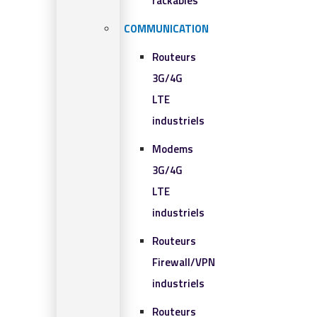
rackables​
COMMUNICATION
Routeurs
3G/4G
LTE
industriels
Modems
3G/4G
LTE
industriels
Routeurs
Firewall/VPN
industriels
Routeurs