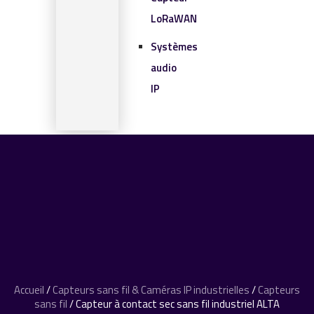
LoRaWAN
Systèmes
audio
IP
SOLUTIONS IOT
BLOG
CONTACT
CONTACT
0 article
Accueil
/
Capteurs sans fil & Caméras IP industrielles
/
Capteurs
sans fil
/ Capteur à contact sec sans fil industriel ALTA