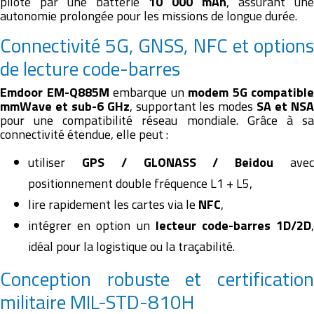
piloté par une batterie
10 000 mAh
, assurant une
autonomie prolongée pour les missions de longue durée.
Connectivité 5G, GNSS, NFC et options
de lecture code-barres
Emdoor EM-Q885M
embarque un
modem 5G compatible
mmWave et sub-6 GHz
, supportant les modes
SA et NS
pour une compatibilité réseau mondiale. Grâce à sa
connectivité étendue, elle peut :
utiliser
GPS / GLONASS / Beidou
ave
positionnement double fréquence L1 + L5,
lire rapidement les cartes via le
NFC
,
intégrer en option un
lecteur code-barres 1D/2D
idéal pour la logistique ou la traçabilité.
Conception robuste et certification
militaire MIL-STD-810H