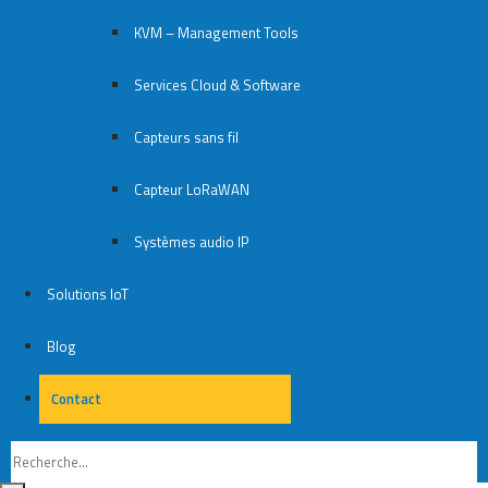
KVM – Management Tools
Services Cloud & Software
Capteurs sans fil
Capteur LoRaWAN
Systèmes audio IP
Solutions IoT
Blog
Contact
Contact