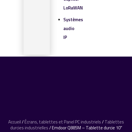
LoRaWAN
Systèmes
audio
IP
SOLUTIONS IOT
BLOG
CONTACT
CONTACT
0 article
Accueil
/
Écrans, tablettes et Panel PC industriels
/
Tablettes
durcies industrielles
/ Emdoor Q885M – Tablette durcie 10″