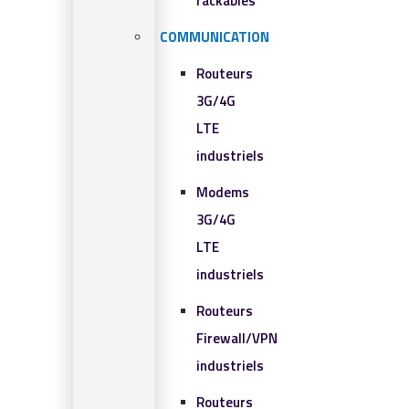
rackables​
COMMUNICATION
Routeurs
3G/4G
LTE
industriels
Modems
3G/4G
LTE
industriels
Routeurs
Firewall/VPN
industriels
Routeurs