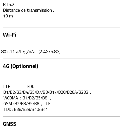
BT5.2
Distance de transmission :
10 m
Wi-Fi
802.11 a/b/g/n/ac (2.4G/5.8G)
4G (Optionnel)
LTE FDD :
B1/B2/B3/B4/B5/B7/B8/B17/B20/B28A/B28B，
WCDMA : B1/B2/B5/B8，
GSM : B2/B3/B5/B8，LTE-
TDD : B38/B39/B40/B41
GNSS