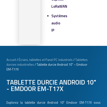
LoRaWAN
Systèmes
audio
IP
SOLUTIONS IOT
BLOG
Accueil
/
Écrans, tablettes et Panel PC industriels
/
Tablettes
CONTACT
CONTACT
durcies industrielles
/ Tablette durcie Android 10″ – Emdoor
EM-T17X
0 article
TABLETTE DURCIE ANDROID 10"
- EMDOOR EM-T17X
Explorez la tablette durcie Android 10″ Emdoor EM-T17X sous