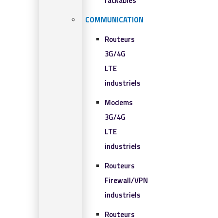
rackables​
COMMUNICATION
Routeurs
3G/4G
LTE
industriels
Modems
3G/4G
LTE
industriels
Routeurs
Firewall/VPN
industriels
Routeurs