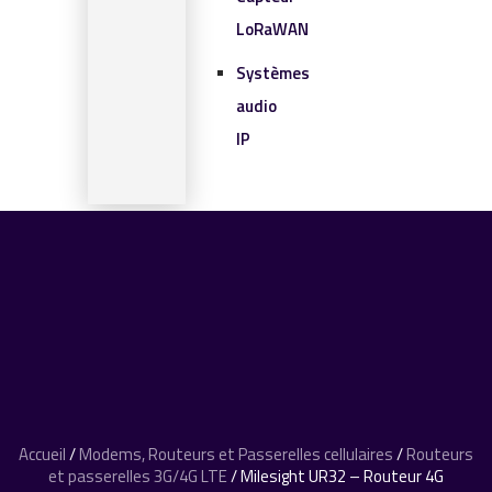
LoRaWAN
Systèmes
audio
IP
SOLUTIONS IOT
BLOG
CONTACT
CONTACT
0 article
Accueil
/
Modems, Routeurs et Passerelles cellulaires
/
Routeurs
et passerelles 3G/4G LTE
/ Milesight UR32 – Routeur 4G