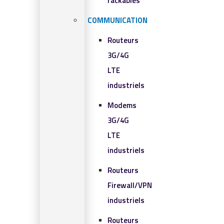
rackables​
COMMUNICATION
Routeurs
3G/4G
LTE
industriels
Modems
3G/4G
LTE
industriels
Routeurs
Firewall/VPN
industriels
Routeurs