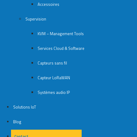
Accessoires
Supervision
KVM – Management Tools
Services Cloud & Software
Capteurs sans fil
Capteur LoRaWAN
Systèmes audio IP
Solutions IoT
Blog
Contact
Contact