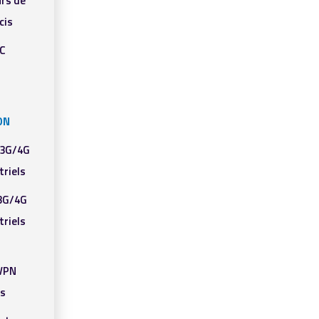
rs de
cis
PC
ON
 3G/4G
triels
3G/4G
triels
/VPN
ls