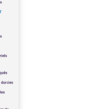
ls
T
ls
riels
qués
 durcies
les