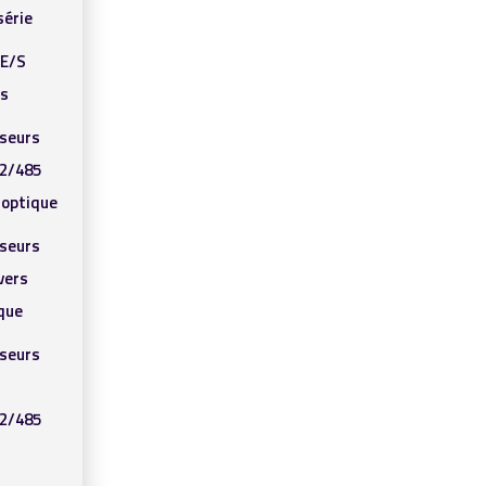
série
’E/S
ls
sseurs
2/485
e optique
sseurs
vers
ique
sseurs
2/485