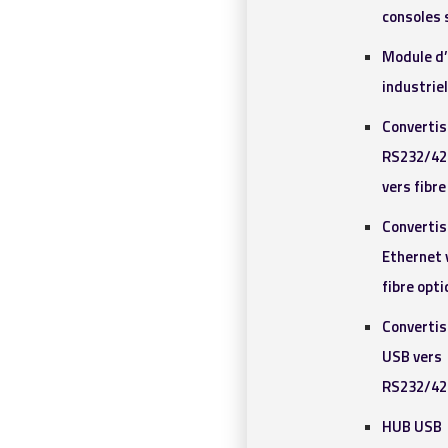
consoles 
Module d
industrie
Converti
RS232/42
vers fibr
Converti
Ethernet 
fibre opt
Converti
USB vers
RS232/42
HUB USB