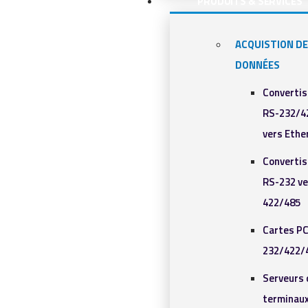
PRODUITS & SERVICES
ACQUISTION DE
DONNÉES
Converti
RS-232/4
vers Ethe
Converti
RS-232 ve
422/485
Cartes PC
232/422/
Serveurs 
terminaux