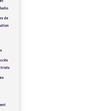
et
adio
es de
ation
ls
accès
triels
res
ent