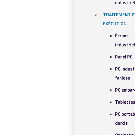
industrie
TRAITEMENT E
EXÉCUTION
Écrans
industrie
Panel PC
PC indust
fanless
PC embar
Tablettes
PC portab
durcis