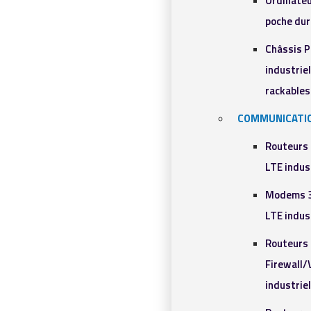
Ordinateu
poche dur
Châssis 
industriel
rackables​
COMMUNICATI
Routeurs
LTE indus
Modems 
LTE indus
Routeurs
Firewall
industrie