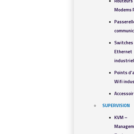
Routeurs 
Modems R
Passerell
communic
Switches
Ethernet
industrie
Points d’
Wifi indus
Accessoi
SUPERVISION
KVM –
Managem