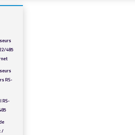
sseurs
22/485
rnet
sseurs
rs RS-
I RS-
485
de
 /