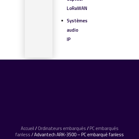
LoRaWAN
Systèmes
audio
IP
SOLUTIONS IOT
BLOG
CONTACT
CONTACT
0 article
Accueil
/
Ordinateurs embarqués
/
PC embarqués
fanless
/ Advantech ARK-3500 – PC embarqué fanless