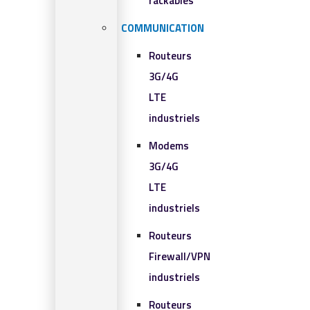
rackables​
COMMUNICATION
Routeurs
3G/4G
LTE
industriels
Modems
3G/4G
LTE
industriels
Routeurs
Firewall/VPN
industriels
Routeurs