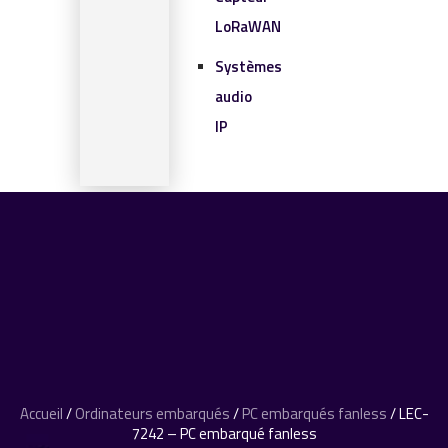
LoRaWAN
Systèmes
audio
IP
SOLUTIONS IOT
BLOG
CONTACT
CONTACT
0 article
Accueil
/
Ordinateurs embarqués
/
PC embarqués fanless
/ LEC-
7242 – PC embarqué fanless