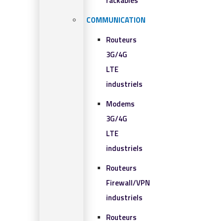
rackables​
COMMUNICATION
Routeurs
3G/4G
LTE
industriels
Modems
3G/4G
LTE
industriels
Routeurs
Firewall/VPN
industriels
Routeurs