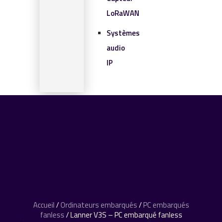
LoRaWAN
Systèmes
audio
IP
SOLUTIONS IOT
BLOG
CONTACT
CONTACT
0 article
Accueil
/
Ordinateurs embarqués
/
PC embarqués
fanless
/ Lanner V3S – PC embarqué fanless