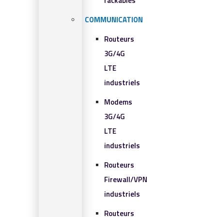
rackables​
COMMUNICATION
Routeurs
3G/4G
LTE
industriels
Modems
3G/4G
LTE
industriels
Routeurs
Firewall/VPN
industriels
Routeurs