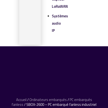
LoRaWAN
Systèmes
audio
IP
SOLUTIONS IOT
BLOG
CONTACT
CONTACT
0 article
Accueil
/
Ordinateurs embarqués
/
PC embarqués
fanless
/ SBOX-2600 – PC embarqué fanless industriel