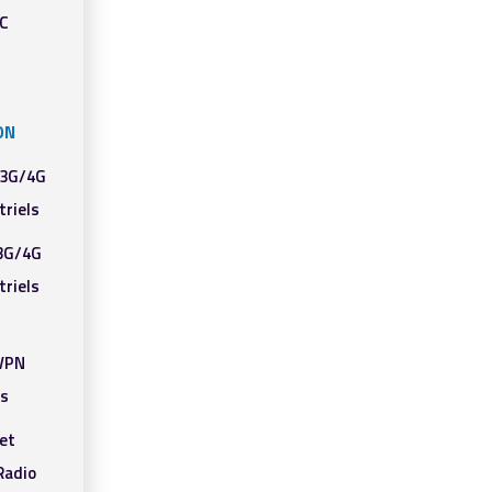
PC
ON
 3G/4G
triels
3G/4G
triels
/VPN
ls
et
adio