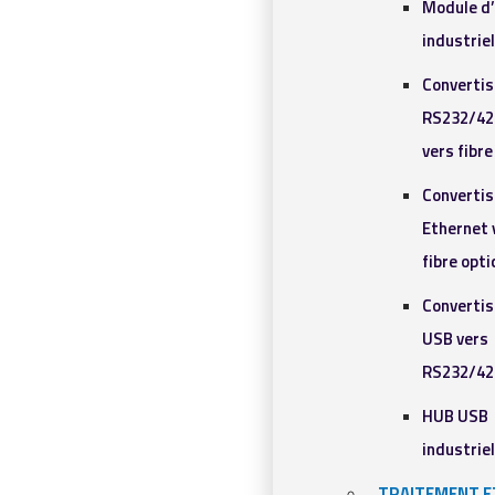
Module d
industrie
Converti
RS232/42
vers fibr
Converti
Ethernet 
fibre opt
Converti
USB vers
RS232/42
HUB USB
industrie
TRAITEMENT E