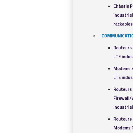
Châssis 
industriel
rackables​
COMMUNICATI
Routeurs
LTE indus
Modems 
LTE indus
Routeurs
Firewall
industrie
Routeurs 
Modems R