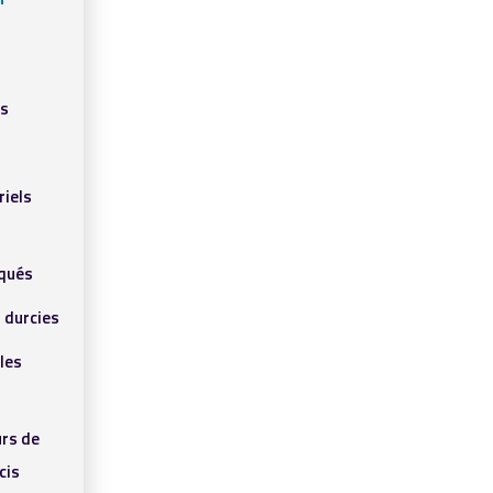
ls
riels
qués
 durcies
les
rs de
cis