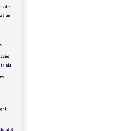
es de
ation
ls
accès
triels
res
ent
Cloud &