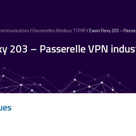
 communication
/
Passerelles Modbus TCP/IP
/ Ewon Flexy 203 – Passere
y 203 – Passerelle VPN industr
ues