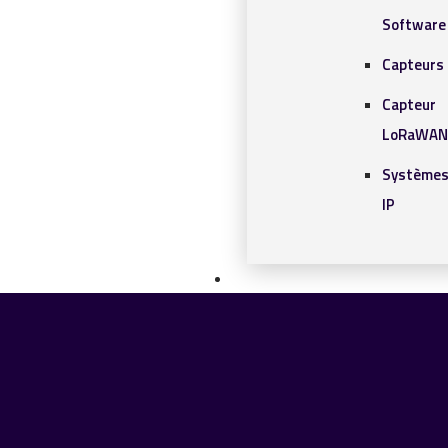
Software
Capteurs 
Capteur
LoRaWAN
Systèmes
IP
SOLUTIONS IOT
BLOG
CONTACT
CONTACT
Chercher
0 article