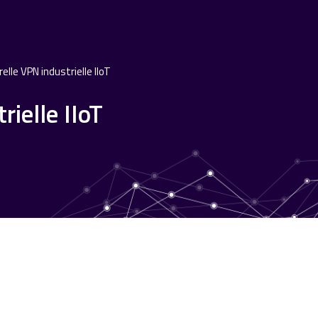
lle VPN industrielle IIoT
ielle IIoT