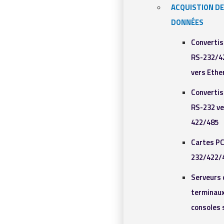
ACQUISTION DE
DONNÉES
Converti
RS-232/4
vers Ethe
Converti
RS-232 ve
422/485
Cartes PC
232/422/
Serveurs 
terminaux
consoles 