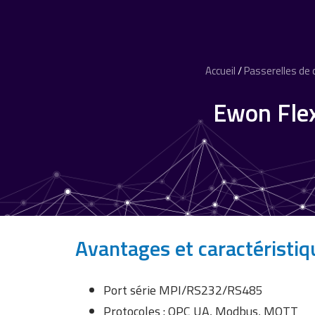
Accueil
/
Passerelles de
Ewon Flex
Avantages et caractéristiq
Port série MPI/RS232/RS485
Protocoles : OPC UA, Modbus, MQTT