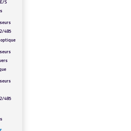
’E/S
ls
sseurs
2/485
e optique
sseurs
vers
ique
sseurs
2/485
ls
T