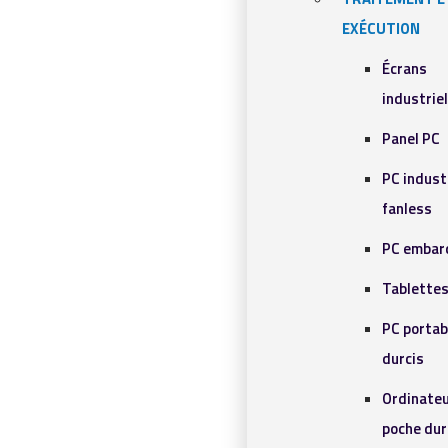
EXÉCUTION
Écrans
industrie
Panel PC
PC indust
fanless
PC embar
Tablettes
PC portab
durcis
Ordinateu
poche dur