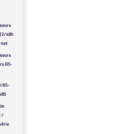
sseurs
22/485
rnet
sseurs
rs RS-
I RS-
485
de
 /
série