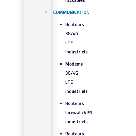
rackables​
COMMUNICATION
Routeurs
3G/4G
LTE
industriels
Modems
3G/4G
LTE
industriels
Routeurs
Firewall/VPN
industriels
Routeurs