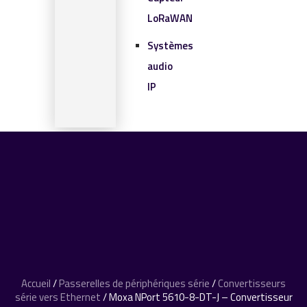
LoRaWAN
Systèmes
audio
IP
SOLUTIONS IOT
BLOG
CONTACT
CONTACT
0 article
Accueil
/
Passerelles de périphériques série
/
Convertisseurs
série vers Ethernet
/ Moxa NPort 5610-8-DT-J – Convertisseur