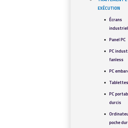
EXÉCUTION
Écrans
industrie
Panel PC
PC indust
fanless
PC embar
Tablettes
PC portab
durcis
Ordinateu
poche dur