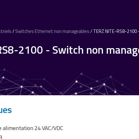
triels
/
Switches Ethernet non manageables
/ TERZ NITE-RS8-2100 –
S8-2100 - Switch non manage
ues
une alimentation 24 VAC/VDC
B