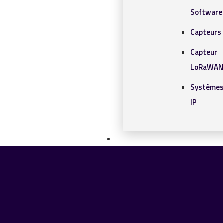
Software
Capteurs 
Capteur
LoRaWAN
Systèmes
IP
SOLUTIONS IOT
BLOG
CONTACT
CONTACT
Chercher
0 article