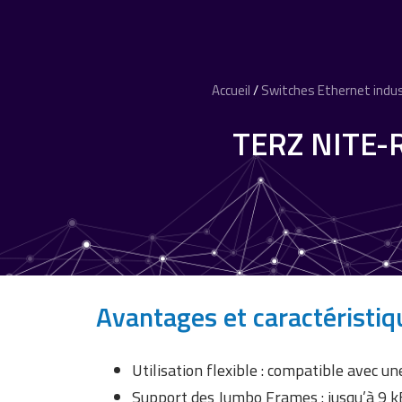
Accueil
/
Switches Ethernet indus
TERZ NITE-R
Avantages et caractéristiq
Utilisation flexible : compatible avec 
Support des Jumbo Frames : jusqu’à 9 k