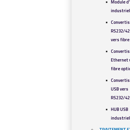
Module d
industrie
Converti
RS232/42
vers fibr
Converti
Ethernet 
fibre opt
Converti
USB vers
RS232/42
HUB USB
industrie
TRAITEMENT E