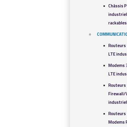
Châssis 
industriel
rackables​
COMMUNICATI
Routeurs
LTE indus
Modems 
LTE indus
Routeurs
Firewall
industrie
Routeurs 
Modems R