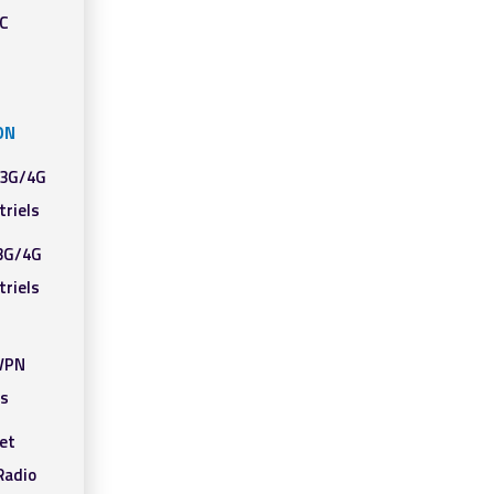
PC
ON
 3G/4G
triels
3G/4G
triels
/VPN
ls
et
adio