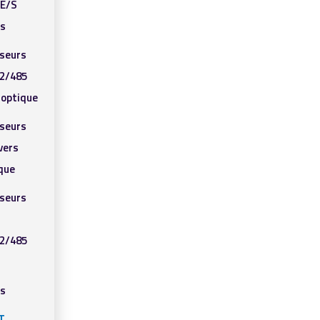
’E/S
ls
sseurs
2/485
e optique
sseurs
vers
ique
sseurs
2/485
ls
T