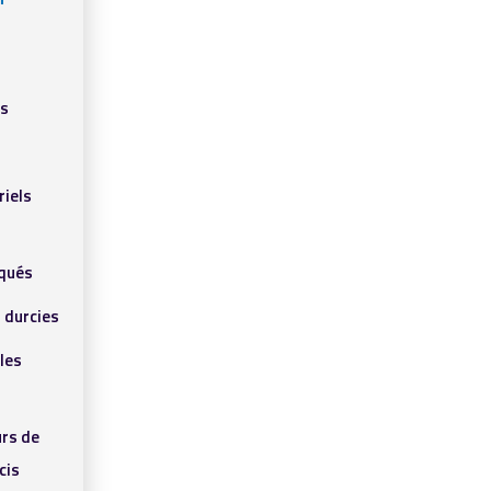
ls
riels
qués
 durcies
les
rs de
cis