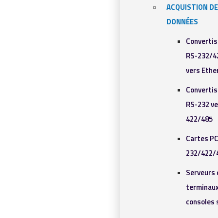
ACQUISTION DE
DONNÉES
Converti
RS-232/4
vers Ethe
Converti
RS-232 ve
422/485
Cartes PC
232/422/
Serveurs 
terminaux
consoles 