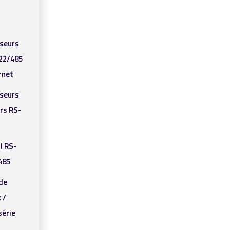
sseurs
22/485
rnet
sseurs
rs RS-
I RS-
485
de
 /
série