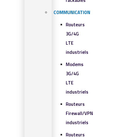
rackables​
COMMUNICATION
Routeurs
3G/4G
LTE
industriels
Modems
3G/4G
LTE
industriels
Routeurs
Firewall/VPN
industriels
Routeurs