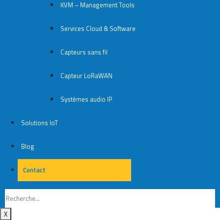
KVM – Management Tools
Services Cloud & Software
Capteurs sans fil
Capteur LoRaWAN
Systèmes audio IP
Solutions IoT
Blog
Contact
Contact
X