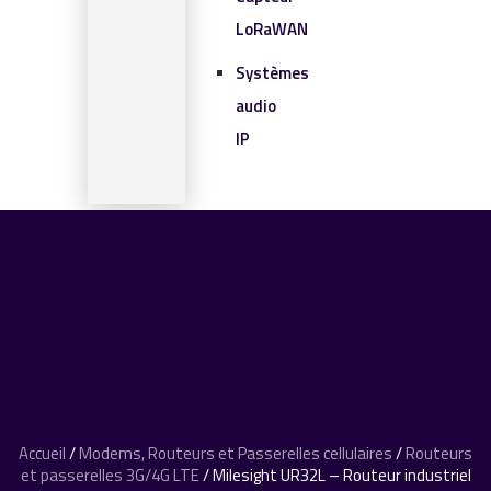
LoRaWAN
Systèmes
audio
IP
SOLUTIONS IOT
BLOG
CONTACT
CONTACT
0 article
Accueil
/
Modems, Routeurs et Passerelles cellulaires
/
Routeurs
et passerelles 3G/4G LTE
/ Milesight UR32L – Routeur industriel