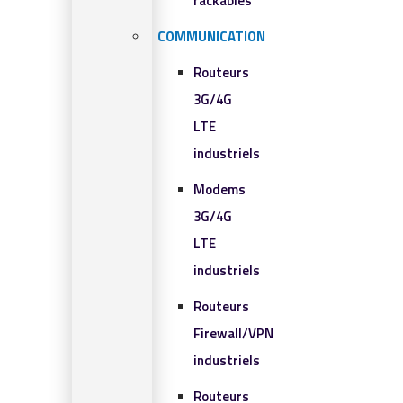
rackables​
COMMUNICATION
Routeurs
3G/4G
LTE
industriels
Modems
3G/4G
LTE
industriels
Routeurs
Firewall/VPN
industriels
Routeurs