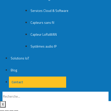
Services Cloud & Software
Capteurs sans fil
Capteur LoRaWAN
Systèmes audio IP
Solutions IoT
Blog
Contact
Contact
X