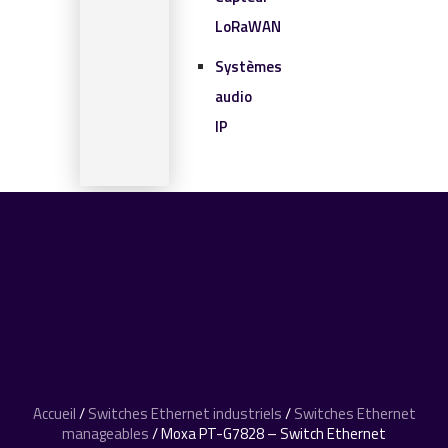
LoRaWAN
Systèmes
audio
IP
SOLUTIONS IOT
BLOG
CONTACT
CONTACT
0 article
Accueil
/
Switches Ethernet industriels
/
Switches Ethernet
manageables
/ Moxa PT-G7828 – Switch Ethernet