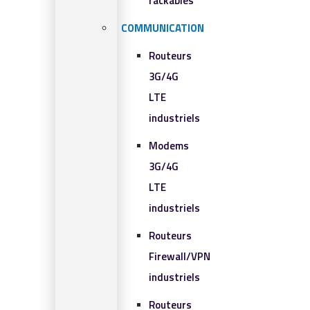
rackables​
COMMUNICATION
Routeurs
3G/4G
LTE
industriels
Modems
3G/4G
LTE
industriels
Routeurs
Firewall/VPN
industriels
Routeurs