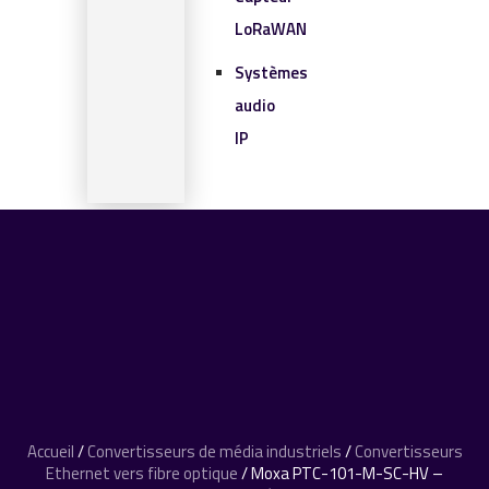
LoRaWAN
Systèmes
audio
IP
SOLUTIONS IOT
BLOG
CONTACT
CONTACT
0 article
Accueil
/
Convertisseurs de média industriels
/
Convertisseurs
Ethernet vers fibre optique
/ Moxa PTC-101-M-SC-HV –