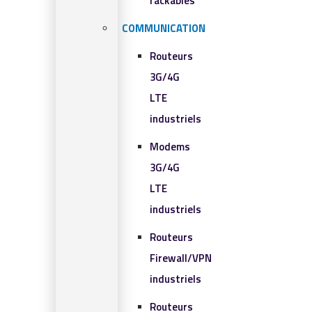
rackables​
COMMUNICATION
Routeurs
3G/4G
LTE
industriels
Modems
3G/4G
LTE
industriels
Routeurs
Firewall/VPN
industriels
Routeurs