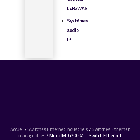
LoRaWAN
Systèmes
audio
IP
SOLUTIONS IOT
BLOG
CONTACT
CONTACT
0 article
Accueil
/
Switches Ethernet industriels
/
Switches Ethernet
manageables
/ Moxa IM-G7000A – Switch Ethernet