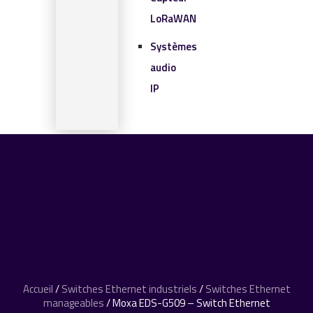
LoRaWAN
Systèmes
audio
IP
SOLUTIONS IOT
BLOG
CONTACT
CONTACT
0 article
Accueil
/
Switches Ethernet industriels
/
Switches Ethernet
manageables
/ Moxa EDS-G509 – Switch Ethernet