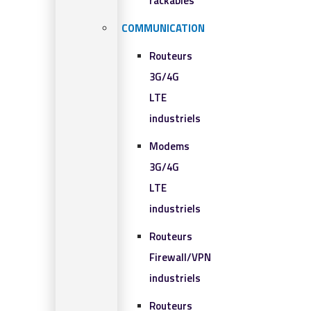
rackables​
COMMUNICATION
Routeurs
3G/4G
LTE
industriels
Modems
3G/4G
LTE
industriels
Routeurs
Firewall/VPN
industriels
Routeurs